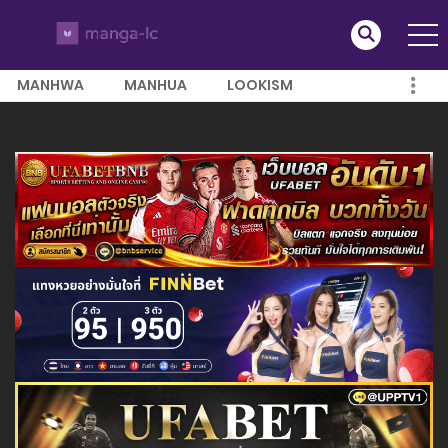
MANHWA
MANHUA
LOOKISM