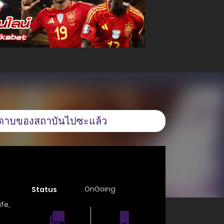
นดาบของสถาบันไปซะแล้ว
OnGoing
Status
ife
,