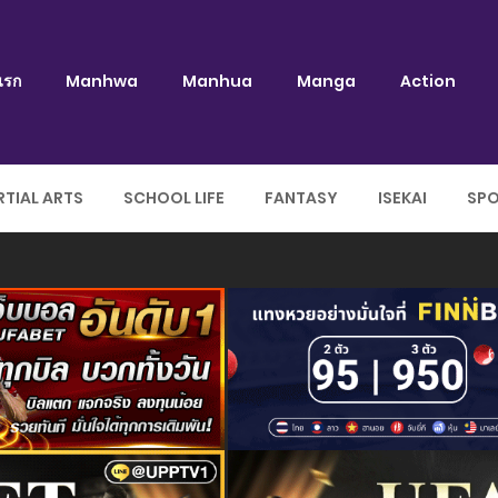
แรก
Manhwa
Manhua
Manga
Action
TIAL ARTS
SCHOOL LIFE
FANTASY
ISEKAI
SP