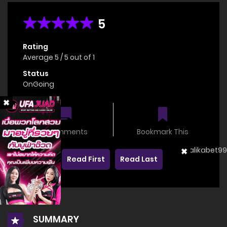
5
Rating
Average
5
/
5
out of
1
Status
OnGoing
0 comments
Bookmark This
Read First
Read Last
SUMMARY