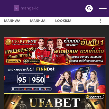
MANHWA
MANHUA
LOOKISM