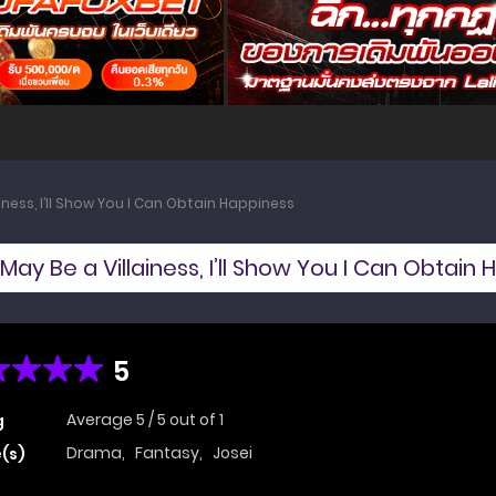
iness, I’ll Show You I Can Obtain Happiness
May Be a Villainess, I’ll Show You I Can Obtain
5
Average
5
/
5
out of
1
g
Drama
,
Fantasy
,
Josei
(s)