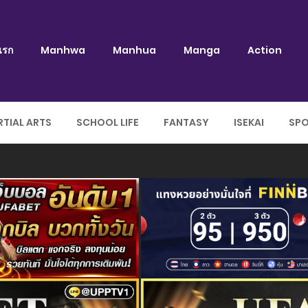
แรก
Manhwa
Manhua
Manga
Action
TIAL ARTS
SCHOOL LIFE
FANTASY
ISEKAI
SP