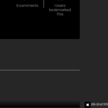
0 comments
1 Users
bookmarked
This