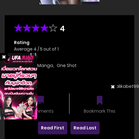
4
Rating
Average
4
/
5
out of
1
Genre(s)
Doujinshi
,
Manga
,
One Shot
Status
OnGoing
0 comments
Bookmark This
Read First
Read Last