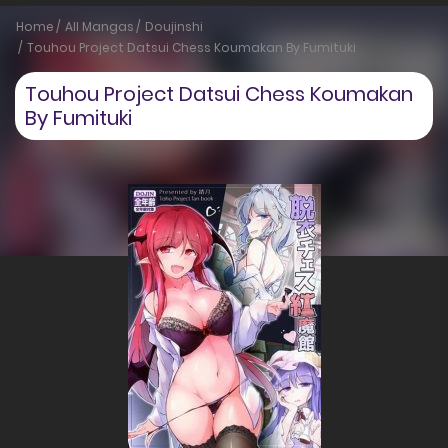
Home
All Mangas
Doujinshi
Touhou Project Datsui Chess Koumakan By Fumituki
Touhou Project Datsui Chess Koumakan
By Fumituki