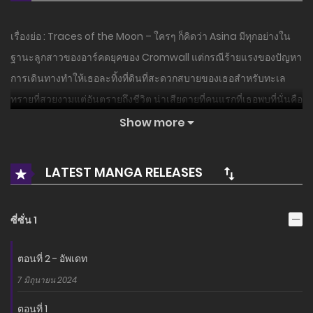
เรื่องย่อ : Traces of the Moon – ใครๆ ก็คิดว่า Asina มีทุกอย่างใน
ฐานะลูกสาวของอาร์คดยุคของ Cromwall แต่กรณีร้ายแรงของปัญหา
การเดินทางทำให้เธอละทิ้งที่ดินที่สะดวกสบายของเธอสำหรับทะเล
ทรายที่สวยงามแต่อันตรายถึงชีวิต น่าเสียดายที่คนแรกที่เธอพบที่นั่นคือ
Sihad Zain Behdad กษัตริย์แห่ง Pesian ประเทศศัตรูของ
Show more
Cromwall ประการแรก เขาจับเธอเข้าคุกเพราะเขาพบว่าเธอน่าสงสัย
จากนั้นเขาก็จับเธอตอนที่เธอแยกตัวออกมาและโยนเธอเข้าไปใน
LATEST MANGA RELEASES
ฮาเร็มของเขา! อาสินาจะซ่อนตัวตนของเธอได้นานพอที่จะหลบหนีจา
กสิฮัดได้หรือไม่ หรือเธอจะตกเป็นเหยื่อของเสน่ห์อันไม่คาดฝันของ
ซี่ซั่น 1
ราชาผู้โดดเดี่ยว?
อ่านเรื่องนี้ก่อนใครได้ที่ MANGA-LC.NET เท่านั้น!
ตอนที่ 2 - อัพเดท
7 มิถุนายน 2024
ตอนที่ 1