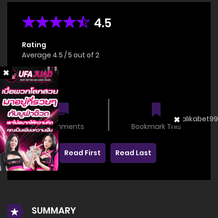
4.5
Rating
Average
4.5
/
5
out of
2
Status
OnGoing
0 comments
Bookmark This
Read First
Read Last
SUMMARY