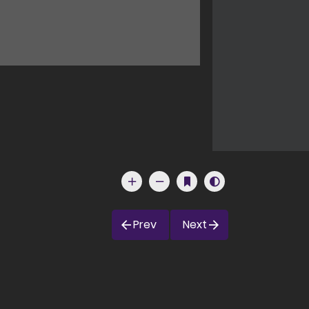
Prev
Next