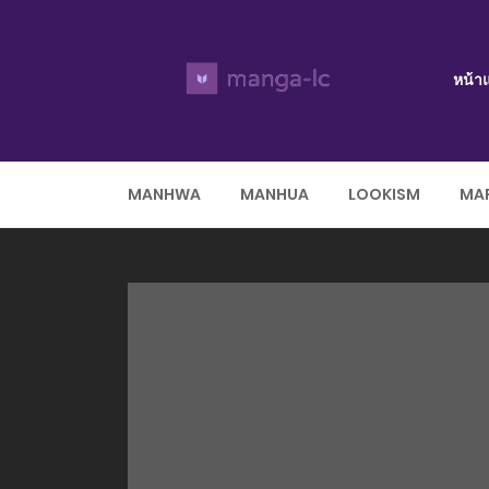
หน้า
MANHWA
MANHUA
LOOKISM
MAR