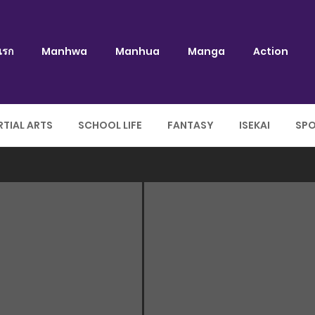
แรก
Manhwa
Manhua
Manga
Action
TIAL ARTS
SCHOOL LIFE
FANTASY
ISEKAI
SP