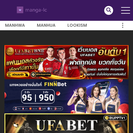
MANHWA
MANHUA
LOOKISM