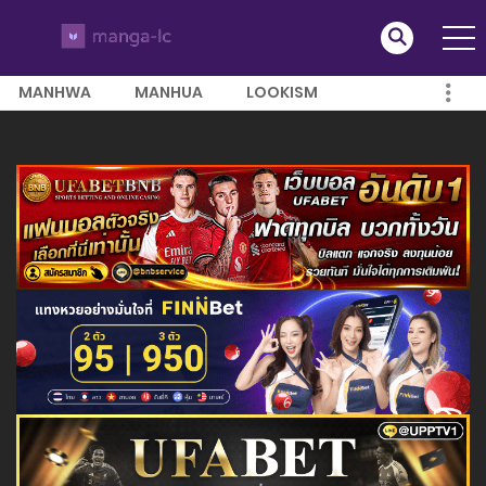
MANHWA
MANHUA
LOOKISM