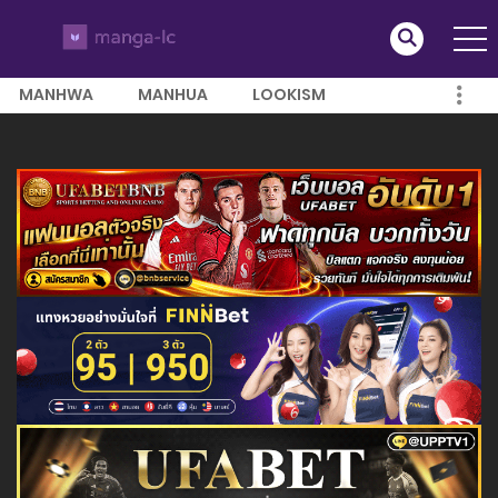
MANHWA
MANHUA
LOOKISM