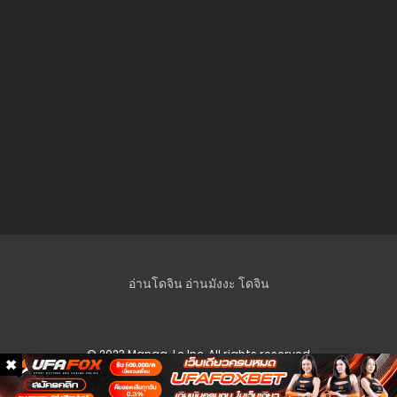
ตอนที่ 142
20 พฤษภาคม 2024
ตอนที่ 141
20 พฤษภาคม 2024
ตอนที่ 140
20 พฤษภาคม 2024
ตอนที่ 139
13 พฤษภาคม 2024
ตอนที่ 138
อ่านโดจิน
อ่านมังงะ
โดจิน
13 พฤษภาคม 2024
ตอนที่ 137
© 2023 Manga-Lc Inc. All rights reserved
13 พฤษภาคม 2024