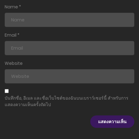
ตอนที่ 161
Name
*
15 กรกฎาคม 2024
ตอนที่ 160
15 กรกฎาคม 2024
Email
*
ตอนที่ 159
7 กรกฎาคม 2024
Website
ตอนที่ 158
7 กรกฎาคม 2024
ตอนที่ 157
บันทึกชื่อ, อีเมล และชื่อเว็บไซต์ของฉันบนเบราว์เซอร์นี้ สำหรับการ
30 มิถุนายน 2024
แสดงความเห็นครั้งถัดไป
ตอนที่ 156
30 มิถุนายน 2024
ตอนที่ 155