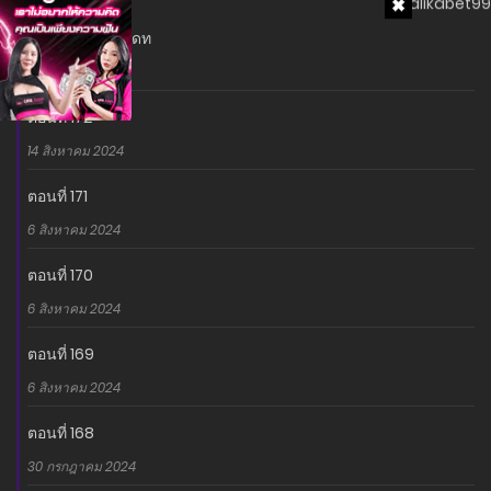
ตอนที่ 173 - อัพเดท
14 สิงหาคม 2024
ตอนที่ 172
14 สิงหาคม 2024
ตอนที่ 171
6 สิงหาคม 2024
ตอนที่ 170
6 สิงหาคม 2024
ตอนที่ 169
6 สิงหาคม 2024
ตอนที่ 168
30 กรกฎาคม 2024