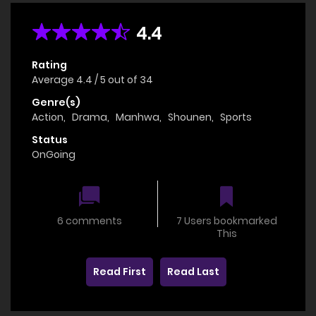
4.4
Rating
Average
4.4
/
5
out of
34
Genre(s)
Action
,
Drama
,
Manhwa
,
Shounen
,
Sports
Status
OnGoing
6 comments
7 Users bookmarked
This
Read First
Read Last