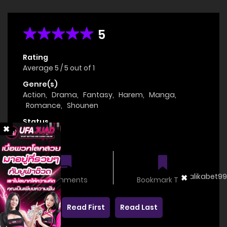
5
Rating
Average
5
/
5
out of
1
Genre(s)
Action
,
Drama
,
Fantasy
,
Harem
,
Manga
,
Romance
,
Shounen
Status
OnGoing
0 comments
Bookmark This
Read First
Read Last