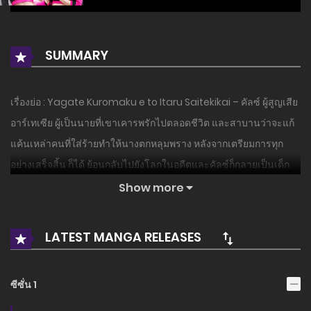
SUMMARY
เรื่องย่อ : Yagate Kuromaku e to Itaru Saitekikai – คัลซ์ ผู้สูญเสีย
อาร์เทเซีย ผู้เป็นนายที่เขาเคารพรักไปตลอดชีวิต และสาบานว่าจะแก้
แค้นเหล่าคนที่ใส่ร้ายทำให้นางตกหลุมพราง หลังจากเตรียมการทุก
อย่างเสร็จสิ้น ก็ได้ ย้อนกลับไปยังโลกในอดีตและคัลซ์ก็กลายเป็นเด็ก
อายุ 10 ปี เขาใช้ความรู้ที่ได้รับมาจากอนาคตเป็นอาวุธ และเริ่ม
Show more
เคลื่อนไหวในเงามืดในฐานะ ผู้อยู่เบื้องหลังที่แท้จริง…
LATEST MANGA RELEASES
อ่านเรื่องนี้ก่อนใครได้ที่ MANGA-LC.NET เท่านั้น!
ซีซั่น 1