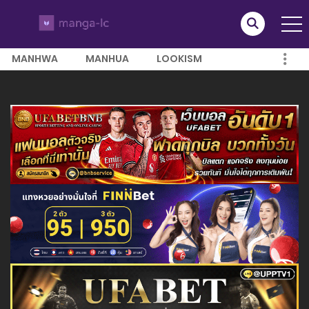
MANHWA
MANHUA
LOOKISM