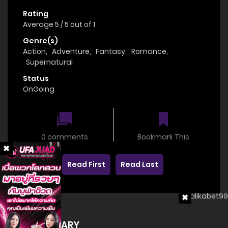
Rating
Average
5
/
5
out of
1
Genre(s)
Action
,
Adventure
,
Fantasy
,
Romance
,
Supernatural
Status
OnGoing
0 comments
Bookmark This
Read First
Read Last
SUMMARY