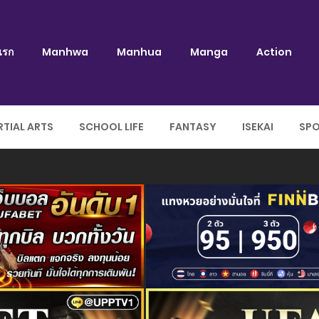
แรก
Manhwa
Manhua
Manga
Action
TIAL ARTS
SCHOOL LIFE
FANTASY
ISEKAI
SP