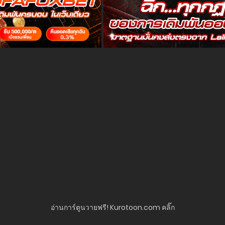
อ่านการ์ตูนวายฟรี! Kurotoon.com คลิ๊ก