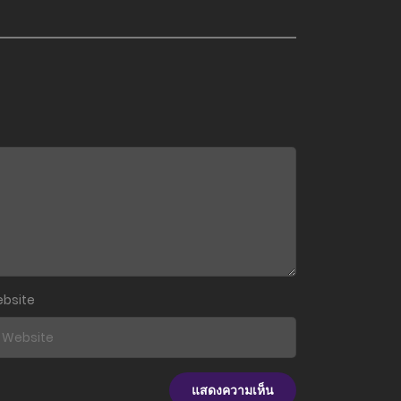
bsite