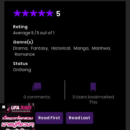
5
Rating
Average
5
/
5
out of
1
Genre(s)
Drama
,
Fantasy
,
Historical
,
Manga
,
Manhwa
,
Romance
Status
OnGoing
0 comments
3 Users bookmarked
This
Read First
Read Last