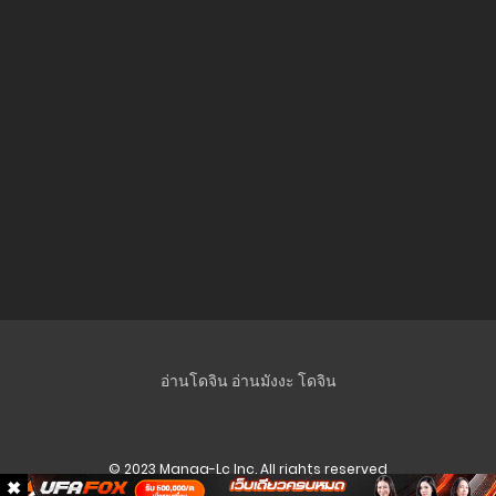
ตอนที่ 234
28 ธันวาคม 2025
ตอนที่ 233
28 ธันวาคม 2025
ตอนที่ 232
28 ธันวาคม 2025
ตอนที่ 231
28 ธันวาคม 2025
ตอนที่ 230
อ่านโดจิน
อ่านมังงะ
โดจิน
28 ธันวาคม 2025
ตอนที่ 229
© 2023 Manga-Lc Inc. All rights reserved
28 ธันวาคม 2025