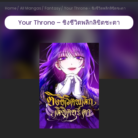
Home
All Mangas
Fantasy
Your Throne - ชิงชีวิตพลิกลิขิตชะตา
Your Throne – ชิงชีวิตพลิกลิขิตชะตา