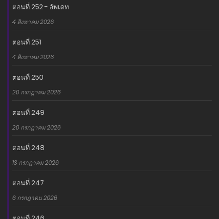
ตอนที่ 252 - อัพเดท
4 สิงหาคม 2026
ตอนที่ 251
4 สิงหาคม 2026
ตอนที่ 250
20 กรกฎาคม 2026
ตอนที่ 249
20 กรกฎาคม 2026
ตอนที่ 248
13 กรกฎาคม 2026
ตอนที่ 247
6 กรกฎาคม 2026
ตอนที่ 246