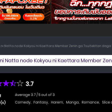
 ni Natta node Kokyou ni Kaettara Member Zenin ga Tsuitekitan daga
 ni Natta node Kokyou ni Kaettara Member Zeni
3.7
Average
3.7
/
5
out of
3
g
Comedy
,
Fantasy
,
Harem
,
Manga
,
Romance
,
Slice 
(s)