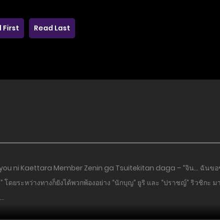
 First
Read Last
okyou ni Kaettara Member Zenin ga Tsuitekitan daga – “จิน… ฉันขอขั
กล้า” โดยระหว่างทางก็ยังได้พวกพ้องอย่าง “นักบุญ” ยูริ และ “ปราชญ์” ริวชิกะ 
น…