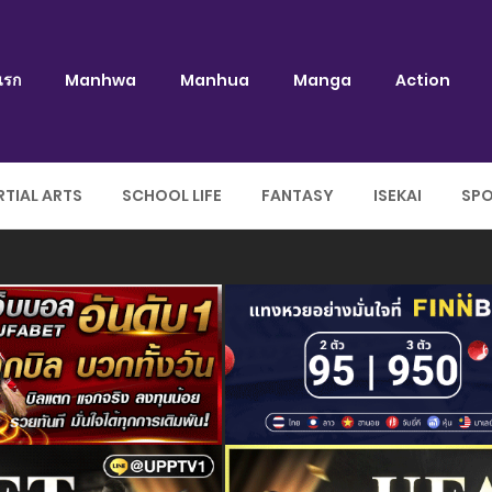
แรก
Manhwa
Manhua
Manga
Action
TIAL ARTS
SCHOOL LIFE
FANTASY
ISEKAI
SP