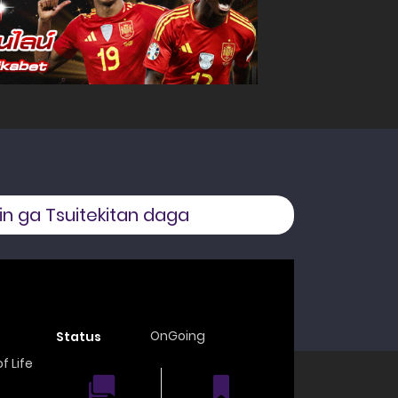
n ga Tsuitekitan daga
OnGoing
Status
of Life