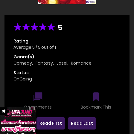
5
Rating
Average
5
/
5
out of
1
Genre(s)
Comedy
,
Fantasy
,
Josei
,
Romance
Status
OnGoing
0 comments
Bookmark This
Read First
Read Last