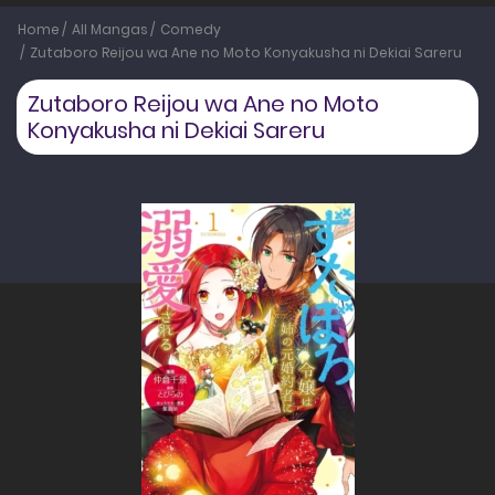
Home
All Mangas
Comedy
Zutaboro Reijou wa Ane no Moto Konyakusha ni Dekiai Sareru
Zutaboro Reijou wa Ane no Moto
Konyakusha ni Dekiai Sareru