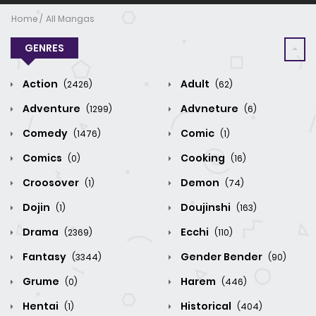
Home
All Mangas
GENRES
Action
Adult
(2426)
(62)
Adventure
Advneture
(1299)
(6)
Comedy
Comic
(1476)
(1)
Comics
Cooking
(0)
(16)
Croosover
Demon
(1)
(74)
Dojin
Doujinshi
(1)
(163)
Drama
Ecchi
(2369)
(110)
Fantasy
Gender Bender
(3344)
(90)
Grume
Harem
(0)
(446)
Hentai
Historical
(1)
(404)