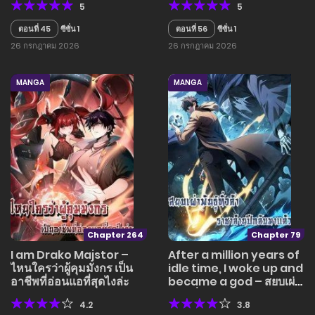
5
5
รุ่งเรืองอีกครั้ง เต็มไปด้วย
อสูรร้ายคลุ้มคลั่ง
ตอนที่ 45
ซีซั่น 1
ตอนที่ 56
ซีซั่น 1
26 กรกฎาคม 2026
26 กรกฎาคม 2026
MANGA
MANGA
Chapter 264
Chapter 79
I am Drako Majstor –
After a million years of
ไหนใครว่าผู้คุมมังกร เป็น
idle time, I woke up and
อาชีพที่อ่อนแอที่สุดไงล่ะ
became a god – สยบเผ่า
พันธุ์ทั่วล้า ราชาล้านปีกลับ
4.2
3.8
มาแล้ว