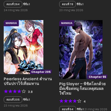
ตอนที่ 264
ซี่ซั่น 1
ตอนที่ 78
ซี่ซั่น 1
24 กรกฎาคม 2026
23 กรกฎาคม 2026
MANHUA
MANHUA
Chapter 205
Chapter 55
Peerless Ancient ตำนาน
ปรัมปราไร้เทียมทาน
Pig Slayer – พิชิตโลกด้วย
มีดเชือดหมู ก็สมเหตุสมผล
3.8
ใช่ไหม
ตอนที่ 205
ซีซั่น 1
4
23 กรกฎาคม 2026
ตอนที่ 54
ซีซั่น 1
21 กรกฎาคม 2026