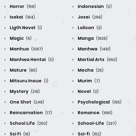
Horror
Indonesian
(156)
(0)
Isekai
Josei
(184)
(299)
Ligth Novel
Lolicon
(1)
(3)
Magic
Manga
(6)
(1926)
Manhua
Manhwa
(1087)
(1491)
Manhwa Hentai
Martial Arts
(0)
(650)
Mature
Mecha
(85)
(25)
Mitsuru Inoue
Murim
(1)
(7)
Mystery
Novel
(219)
(0)
One Shot
Psychological
(248)
(165)
Reincarnation
Romance
(17)
(1681)
School Life
School-Life
(250)
(297)
Sci Fi
Sci-fi
(16)
(152)