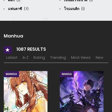
ตลก
เหนือธรรมชาติ
(1)
(1)
แฟนตาซี
โรแมนติก
(7)
(1)
Manhua
1087 RESULTS
Latest
A-Z
Rating
Trending
Most Views
New
MANHUA
MANGA