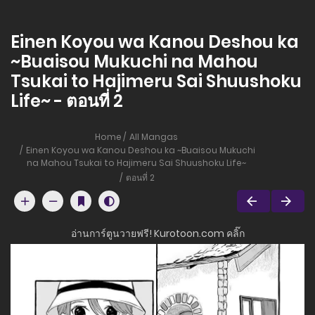
Einen Koyou wa Kanou Deshou ka
~Buaisou Mukuchi na Mahou
Tsukai to Hajimeru Sai Shuushoku
Life~ - ตอนที่ 2
Home
All Mangas
Einen Koyou wa Kanou Deshou ka ~Buaisou Mukuchi
na Mahou Tsukai to Hajimeru Sai Shuushoku Life~
ตอนที่ 2
อ่านการ์ตูนวายฟรี! Kurotoon.com คลิ๊ก