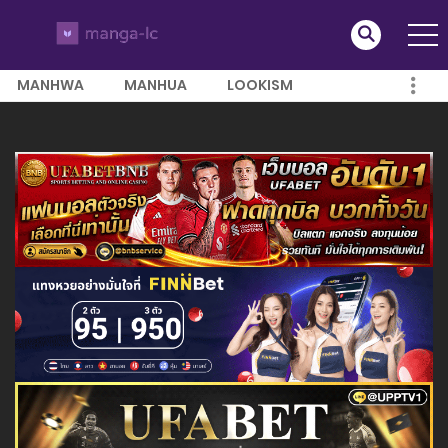
MANHWA
MANHUA
LOOKISM