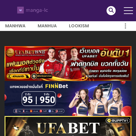
MANHWA
MANHUA
LOOKISM