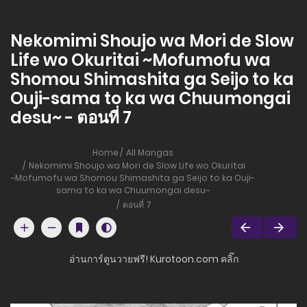
Nekomimi Shoujo wa Mori de Slow
Life wo Okuritai ~Mofumofu wa
Shomou Shimashita ga Seijo to ka
Ouji-sama to ka wa Chuumongai
desu~ - ตอนที่ 7
Home
All Mangas
Nekomimi Shoujo wa Mori de Slow Life wo Okuritai
~Mofumofu wa Shomou Shimashita ga Seijo to ka Ouji-
sama to ka wa Chuumongai desu~
ตอนที่ 7
อ่านการ์ตูนวายฟรี! Kurotoon.com คลิ๊ก