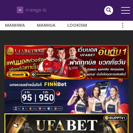
MANHWA
MANHUA
LOOKISM