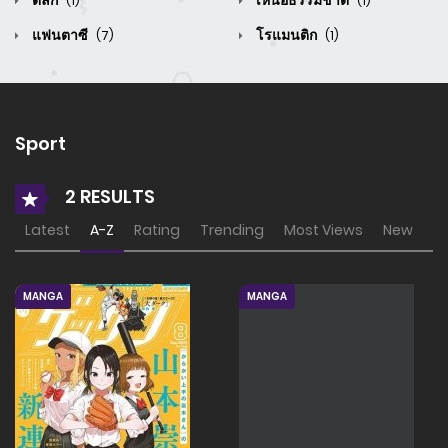
ตลก
เหนือธรรมชาติ
(1)
(1)
แฟนตาซี
โรแมนติก
(7)
(1)
Sport
2 RESULTS
Latest
A-Z
Rating
Trending
Most Views
New
MANGA
MANGA