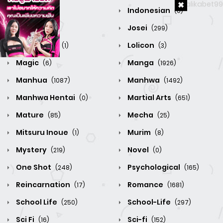
Horror
Indonesian
(156)
(0)
Isekai
Josei
(184)
(299)
Ligth Novel
Lolicon
(1)
(3)
Magic
Manga
(6)
(1926)
Manhua
Manhwa
(1087)
(1492)
Manhwa Hentai
Martial Arts
(0)
(651)
Mature
Mecha
(85)
(25)
Mitsuru Inoue
Murim
(1)
(8)
Mystery
Novel
(219)
(0)
One Shot
Psychological
(248)
(165)
Reincarnation
Romance
(17)
(1681)
School Life
School-Life
(250)
(297)
Sci Fi
Sci-fi
(16)
(152)