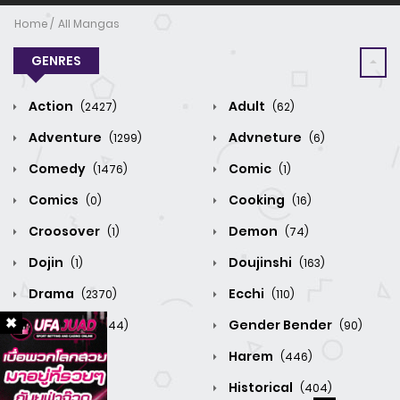
Home
All Mangas
GENRES
Action
Adult
(2427)
(62)
Adventure
Advneture
(1299)
(6)
Comedy
Comic
(1476)
(1)
Comics
Cooking
(0)
(16)
Croosover
Demon
(1)
(74)
Dojin
Doujinshi
(1)
(163)
Drama
Ecchi
(2370)
(110)
Fantasy
Gender Bender
(3344)
(90)
Grume
Harem
(0)
(446)
Hentai
Historical
(1)
(404)