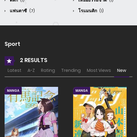
ตลก
เหนือธรรมชาติ
(1)
(1)
แฟนตาซี
โรแมนติก
(7)
(1)
Sport
2 RESULTS
Latest
A-Z
Rating
Trending
Most Views
New
MANGA
MANGA