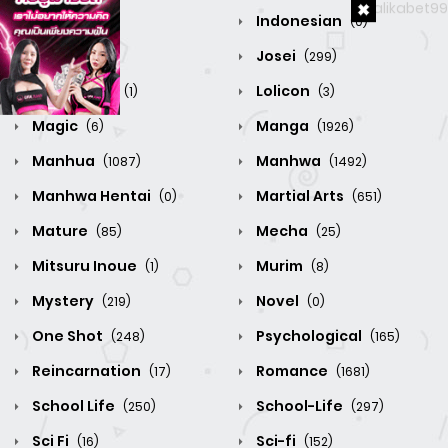
Horror
Indonesian
(156)
(0)
Isekai
Josei
(184)
(299)
Ligth Novel
Lolicon
(1)
(3)
Magic
Manga
(6)
(1926)
Manhua
Manhwa
(1087)
(1492)
Manhwa Hentai
Martial Arts
(0)
(651)
Mature
Mecha
(85)
(25)
Mitsuru Inoue
Murim
(1)
(8)
Mystery
Novel
(219)
(0)
One Shot
Psychological
(248)
(165)
Reincarnation
Romance
(17)
(1681)
School Life
School-Life
(250)
(297)
Sci Fi
Sci-fi
(16)
(152)