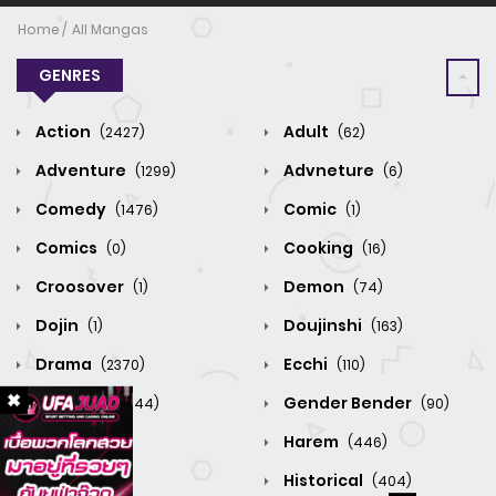
Home
All Mangas
GENRES
Action
Adult
(2427)
(62)
Adventure
Advneture
(1299)
(6)
Comedy
Comic
(1476)
(1)
Comics
Cooking
(0)
(16)
Croosover
Demon
(1)
(74)
Dojin
Doujinshi
(1)
(163)
Drama
Ecchi
(2370)
(110)
Fantasy
Gender Bender
(3344)
(90)
Grume
Harem
(0)
(446)
Hentai
Historical
(1)
(404)