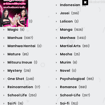
Horror
Indonesian
(156)
(0)
Isekai
Josei
(184)
(299)
Ligth Novel
Lolicon
(1)
(3)
Magic
Manga
(6)
(1926)
Manhua
Manhwa
(1087)
(1492)
Manhwa Hentai
Martial Arts
(0)
(651)
Mature
Mecha
(85)
(25)
Mitsuru Inoue
Murim
(1)
(8)
Mystery
Novel
(219)
(0)
One Shot
Psychological
(248)
(165)
Reincarnation
Romance
(17)
(1681)
School Life
School-Life
(250)
(297)
Sci Fi
Sci-fi
(16)
(152)