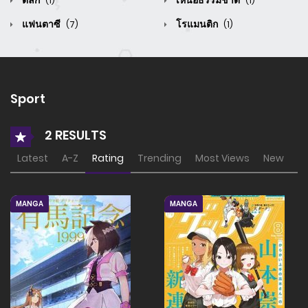
ตลก
เหนือธรรมชาติ
(1)
(1)
แฟนตาซี
โรแมนติก
(7)
(1)
Sport
2 RESULTS
Latest
A-Z
Rating
Trending
Most Views
New
MANGA
MANGA