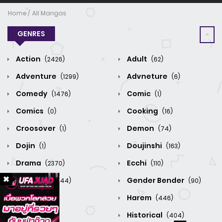
Home
All Mangas
GENRES
Action
Adult
(2426)
(62)
Adventure
Advneture
(1299)
(6)
Comedy
Comic
(1476)
(1)
Comics
Cooking
(0)
(16)
Croosover
Demon
(1)
(74)
Dojin
Doujinshi
(1)
(163)
Drama
Ecchi
(2370)
(110)
Fantasy
Gender Bender
(3344)
(90)
Grume
Harem
(0)
(446)
Hentai
Historical
(1)
(404)